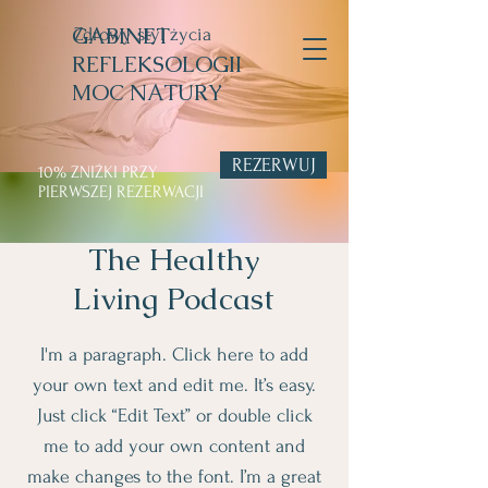
GABINET
Zdrowy styl życia
REFLEKSOLOGII
MOC NATURY
REZERWUJ
10% ZNIŹKI PRZY
PIERWSZEJ REZERWACJI
The Healthy
Living Podcast
I'm a paragraph. Click here to add
your own text and edit me. It’s easy.
Just click “Edit Text” or double click
me to add your own content and
make changes to the font. I’m a great