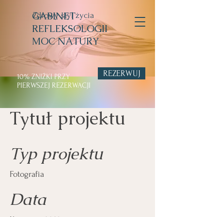
GABINET
Zdrowy styl życia
REFLEKSOLOGII
MOC NATURY
REZERWUJ
10% ZNIŹKI PRZY
PIERWSZEJ REZERWACJI
Tytuł projektu
Typ projektu
Fotografia
Data